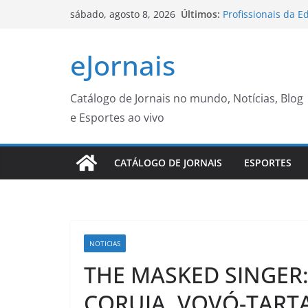
Pular
Últimos:
Profissionais da E
sábado, agosto 8, 2026
para
João Pessoa parti
Subprefeitura da 
o
eJornais
bicicletas abando
conteúdo
Cidade do Rio de J
PMs detêm motori
desentendimento n
Catálogo de Jornais no mundo, Notícias, Blog
Coordenadoria de 
e Esportes ao vivo
divulga datas das
de agosto – Agênci
Familiares celebr
CATÁLOGO DE JORNAIS
ESPORTES
paralímpica do Bra
NOTICIAS
THE MASKED SINGER
CORUJA, VOVÓ-TARTA