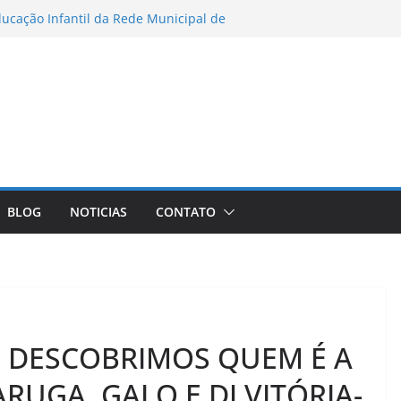
ducação Infantil da Rede Municipal de
cipam de formação imersiva
Zona Sul remove 40 carcaças de
nadas em Copacabana – Prefeitura da
aneiro
sta de ônibus em SP após
o trânsito
Políticas para a Diversidade Sexual
 reuniões do GADS e do GPH deste mês
a de Notícias
am legado de primeira medalha
BLOG
NOTICIAS
CONTATO
sil
: DESCOBRIMOS QUEM É A
RUGA, GALO E DJ VITÓRIA-