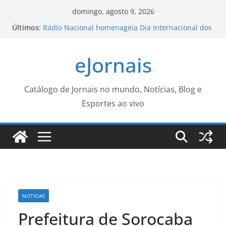
Pular
domingo, agosto 9, 2026
para
Últimos:
Rádio Nacional homenageia Dia Internacional dos
o
Povos Indígenas
Projeto leva música brasileira às escolas de
conteúdo
eJornais
Campo Grande – CGNotícias
Polícia registrou 783 mil atendimentos
especializados à mulher em 2025
Confira a agenda do ‘Médico Na Praça’ para a
Catálogo de Jornais no mundo, Notícias, Blog e
próxima semana – Agência de Notícias
Esportes ao vivo
Festa da Bolívia celebra cultura e tradição em
Campo Grande – CGNotícias
NOTICIAS
Prefeitura de Sorocaba