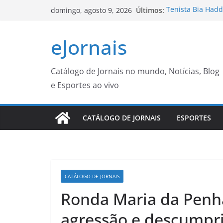
Pular
Últimos:
Tenista Bia Hadd
domingo, agosto 9, 2026
para
segundo semest
Paulistanos enfr
o
eJornais
sarampo
conteúdo
Aos 96 anos, Fe
saúde e equipe r
Batalha do Beco 
Catálogo de Jornais no mundo, Notícias, Blog
com o apoio da 
e Esportes ao vivo
Cientistas recor
sobre furacões
CATÁLOGO DE JORNAIS
ESPORTES
CATÁLOGO DE JORNAIS
Ronda Maria da Penha
agressão e descumpr