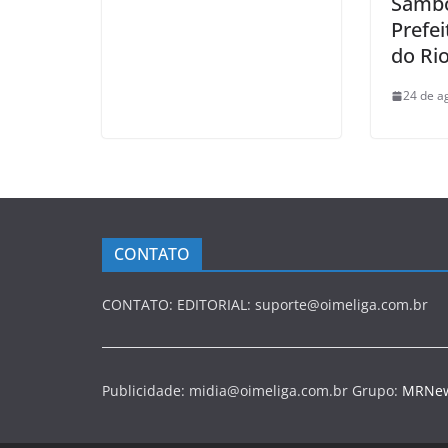
Samb
Prefei
do Rio
24 de a
CONTATO
CONTATO: EDITORIAL: suporte@oimeliga.com.br
Publicidade: midia@oimeliga.com.br Grupo:
MRNe