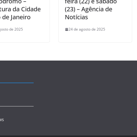
ódromo –
feira (22) e sábado
tura da Cidade
(23) – Agência de
 de Janeiro
Notícias
gosto de 2025
24 de agosto de 2025
ws