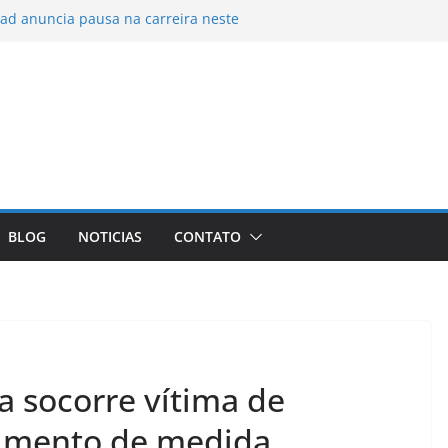
ad anuncia pausa na carreira neste
re
entam filas para tomar vacina contra
rnanda Montenegro enfrenta problema de
evela diagnóstico
recebe Vulto MC e DJ Black neste sábado
Funjope
rem aos tubarões para melhorar previsão
BLOG
NOTICIAS
CONTATO
 socorre vítima de
imento de medida