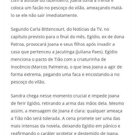
com a atitude do fazendeiro, Joana toma a frente e
coloca um facão no pescoço do vilão, ameaçando matá-
lo se ele não sair imediatamente.
Segundo Carla Bittencourt, do Notícias da TV, no
capítulo previsto para o final do mês, Egídio, ex de dona
Patroa, provocará Joana e seus filhos após invadir a
casa que pertenceu a Jacutinga (Juliana Paes). Egídio
menciona o pacto de Tião com a criaturinha de
Inocêncio (Marcos Palmeira), o que leva Joana a agir de
forma extrema, pegando uma faca e encostando-a no
pescoço do vilão.
Sandra chega nesse momento crucial e impede Joana
de ferir Egídio, retirando a arma das mãos dela. Mesmo
assim, a mensagem de Joana é clara: qualquer ameaça
a Tião não será tolerada. A cena promete ser uma das
mais intensas da novela, deixando Egídio em pânico e
reafirmando o caráter protetor e destemido de Joana.