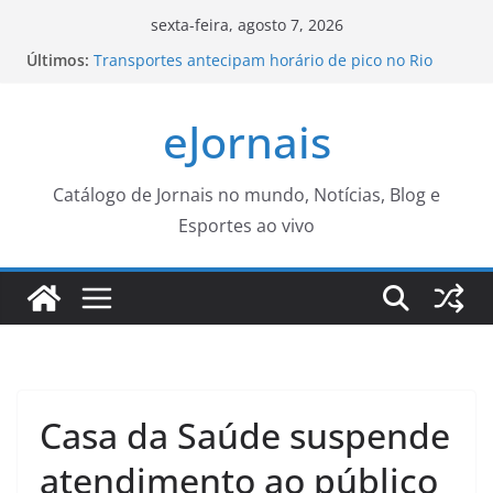
Pular
sexta-feira, agosto 7, 2026
para
Últimos:
Transportes antecipam horário de pico no Rio
o
com previsão de ventania
Brasil recupera nível pré-pandemia, mas ainda
conteúdo
eJornais
tem gargalos
Neste sábado (08), a Prefeitura de Guaratinguetá
realiza mais uma edição do programa “Sábado
Saúde”
Catálogo de Jornais no mundo, Notícias, Blog e
Feira “Um Rio de Oportunidades” volta ao
Esportes ao vivo
Terminal Gentileza com vagas e 4.194 cursos
gratuitos – Prefeitura da Cidade do Rio de Janeiro
Aulão gratuito de Matsuri Dance acontece neste
sábado (8) – CGNotícias
Casa da Saúde suspende
atendimento ao público