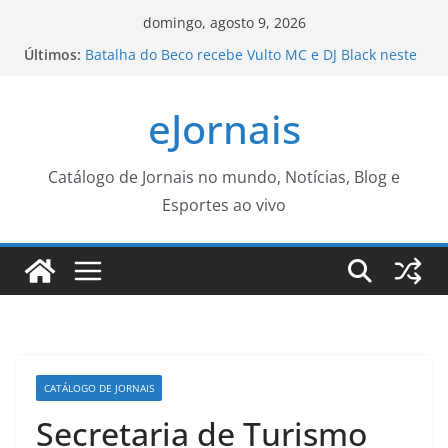
Pular
domingo, agosto 9, 2026
para
Últimos:
Batalha do Beco recebe Vulto MC e DJ Black neste
o
sábado com o apoio da Funjope
Secretaria Municipal de Saúde incentiva homens
conteúdo
eJornais
a cuidar da saúde antes e durante a paternidade
Moraes nega pedido para que Bolsonaro receba
filhos no Dia dos Pais
Paulistanos enfrentam filas para tomar vacina
Catálogo de Jornais no mundo, Notícias, Blog e
contra sarampo
Esportes ao vivo
Aos 96 anos, Fernanda Montenegro enfrenta
problema de saúde e equipe revela diagnóstico
CATÁLOGO DE JORNAIS
Secretaria de Turismo