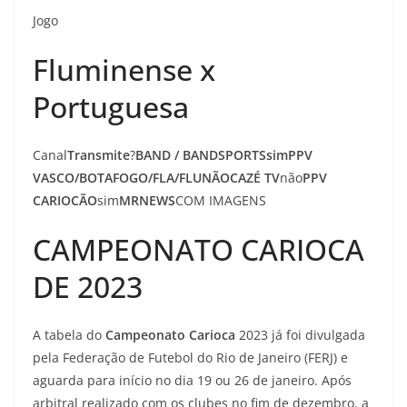
Jogo
Fluminense x
Portuguesa
Canal
Transmite
?
BAND / BANDSPORTS
sim
PPV
VASCO/BOTAFOGO/FLA/FLU
NÃO
CAZÉ TV
não
PPV
CARIOCÃO
sim
MRNEWS
COM IMAGENS
CAMPEONATO CARIOCA
DE 2023
A tabela do
Campeonato Carioca
2023 já foi divulgada
pela Federação de Futebol do Rio de Janeiro (FERJ) e
aguarda para início no dia 19 ou 26 de janeiro. Após
arbitral realizado com os clubes no fim de dezembro, a