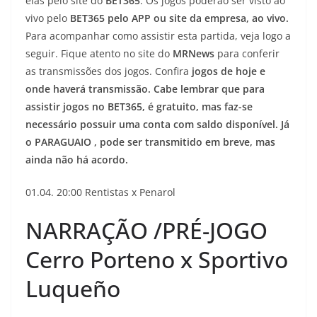
elas pelo site do
BET365
. Os jogos poderão ser visto ao
vivo pelo
BET365
pelo APP ou site da empresa, ao vivo.
Para acompanhar como assistir esta partida, veja logo a
seguir. Fique atento no site do
MRNews
para conferir
as transmissões dos jogos. Confira
jogos de hoje e
onde haverá transmissão.
Cabe lembrar que para
assistir jogos no BET365, é gratuito, mas faz-se
necessário possuir uma conta com saldo disponível. Já
o PARAGUAIO , pode ser transmitido em breve, mas
ainda não há acordo.
01.04. 20:00 Rentistas x Penarol
NARRAÇÃO /PRÉ-JOGO
Cerro Porteno x Sportivo
Luqueño