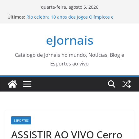
Pular
quarta-feira, agosto 5, 2026
para
Últimos:
Rio celebra 10 anos dos Jogos Olímpicos e
o
Paralímpicos com legado consolidado e ampliado
– Prefeitura da Cidade do Rio de Janeiro
conteúdo
eJornais
Grupo de Trabalho de revisão do PGD lançará
questionário de avaliação – IFSP
Redução da taxa de juros ainda é insuficiente,
avaliam entidades
Catálogo de Jornais no mundo, Notícias, Blog e
Seinfra realiza serviços de tapa-buraco em quase
Esportes ao vivo
50 bairros nesta quinta-feira
Ganhadores do Prêmio Grande Otelo destacam
emoção de vencer em casa
ESPORTES
ASSISTIR AO VIVO Cerro