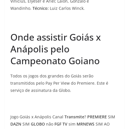
Vinícius, Elyeser e Ariel; Laion, Gonzalo e
Wandinho.
Técnico:
Luiz Carlos Winck.
Onde assistir Goiás x
Anápolis pelo
Campeonato Goiano
Todos os jogos dos grandes do Goiás serão
transmitidos pelo Pay Per View do Premiere. Este é
serviço de assinatura da Globo.
Jogo Goiás x Anápolis Canal
Transmite
?
PREMIERE
SIM
DAZN
SIM
GLOBO
não
FGF TV
sim
MRNEWS
SIM AO