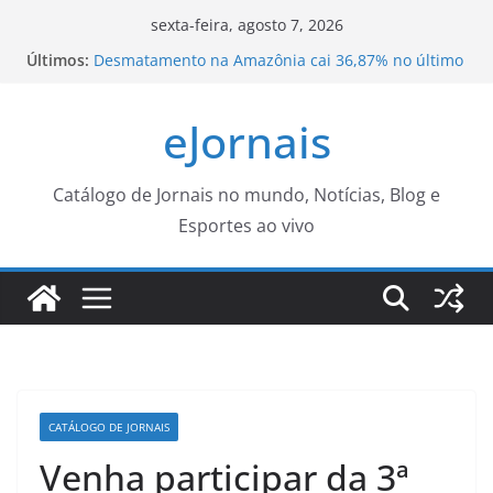
Pular
sexta-feira, agosto 7, 2026
para
Últimos:
Desmatamento na Amazônia cai 36,87% no último
o
ano
Chega notícia envolvendo Tiago Barnabé e
conteúdo
eJornais
decisão pode acontecer
Fundação Campeões do Amanhã amplia
experiências e leva time sub-14 de futebol para
amistoso em Natal
Catálogo de Jornais no mundo, Notícias, Blog e
Prefeitura de Nova Iguaçu instala Gabinete de
Esportes ao vivo
Crise e reforça ações preventivas diante da
previsão de ventos fortes
OAB/DF lança “violentômetro” sobre estágios da
agressão a mulheres
CATÁLOGO DE JORNAIS
Venha participar da 3ª