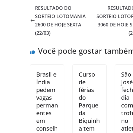
RESULTADO DO
RESULTAD
SORTEIO LOTOMANIA
SORTEIO LOTOF
2600 DE HOJE SEXTA
3060 DE HOJE 
(22/03)
(
Você pode gostar també
Brasil e
Curso
São
Índia
de
José
pedem
férias
fech
vagas
do
dia
perman
Parque
co
entes
da
trof
em
Biquinh
no
conselh
a tem
atle