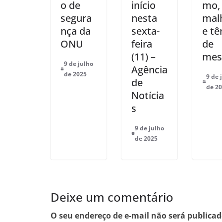
o de
início
mo,
segura
nesta
mal
nça da
sexta-
e tê
ONU
feira
de
(11) –
mes
9 de julho
Agência
de 2025
9 de 
de
de 2
Notícia
s
9 de julho
de 2025
Deixe um comentário
O seu endereço de e-mail não será publicad