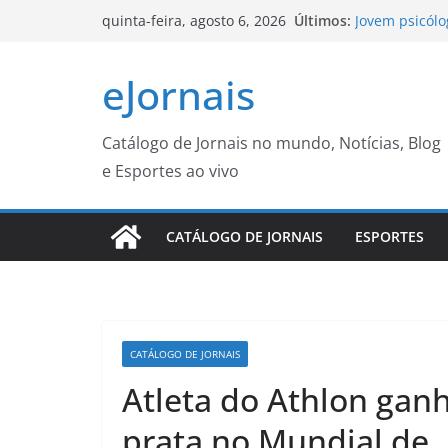
Pular
Últimos:
Jovem psicólo
quinta-feira, agosto 6, 2026
para
durante dias 
Grupos de co
o
eJornais
qualidade de 
conteúdo
programa inéd
CGNotícias
Ventos diminu
Catálogo de Jornais no mundo, Notícias, Blog
ao Estágio 1
e Esportes ao vivo
AVISO DE LIC
REGISTRO DE
CARGAS DE G
CATÁLOGO DE JORNAIS
ESPORTES
INDUSTRIAL,
COMODATO, Q
NECESSIDADE
– Prefeitura 
CATÁLOGO DE JORNAIS
Atleta do Athlon gan
prata no Mundial de