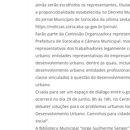
ainda serão escolhidos os representantes, titul
a proporcionalidade estabelecida no Decreto Mu
do Jornal Município de Sorocaba da última sexta-f
https://noticias.sorocaba.sp.gov.br/jornal/.
Farão parte da Comissão Organizadora represent
Prefeitura de Sorocaba e Câmara Municipal; mov
representativos dos trabalhadores legalmente c
urbano; entidades representativas do empresar
desenvolvimento urbano, dentre as quais, incl
desenvolvimento urbano; entidades profissionai
classe vinculados à questão do desenvolviment
urbano.
Criada para ser um espaço de diálogo entre o g
ocorrerá no dia 29 de junho, 8h às 18h, no Centr
debater soluções para os problemas urbanos loc
Desenvolvimento Urbano: Caminhos para cidades 
social”.
A Biblioteca Municipal “Jorge Guilherme Senger” 