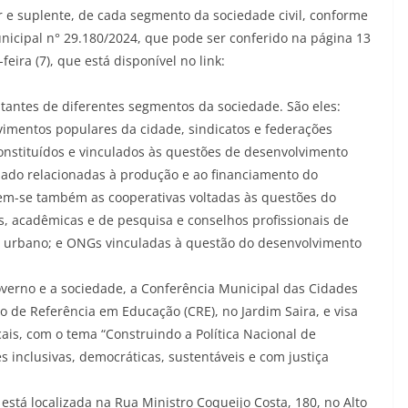
ar e suplente, de cada segmento da sociedade civil, conforme
nicipal n° 29.180/2024, que pode ser conferido na página 13
eira (7), que está disponível no link:
antes de diferentes segmentos da sociedade. São eles:
imentos populares da cidade, sindicatos e federações
onstituídos e vinculados às questões de desenvolvimento
iado relacionadas à produção e ao financiamento do
uem-se também as cooperativas voltadas às questões do
s, acadêmicas e de pesquisa e conselhos profissionais de
o urbano; e ONGs vinculadas à questão do desenvolvimento
overno e a sociedade, a Conferência Municipal das Cidades
o de Referência em Educação (CRE), no Jardim Saira, e visa
ais, com o tema “Construindo a Política Nacional de
inclusivas, democráticas, sustentáveis e com justiça
está localizada na Rua Ministro Coqueijo Costa, 180, no Alto