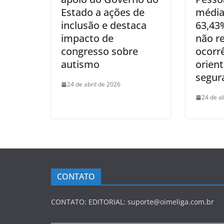
Estado a ações de
média
inclusão e destaca
63,43%
impacto de
não re
congresso sobre
ocorr
autismo
orien
segur
24 de abril de 2026
24 de a
CONTATO
CONTATO: EDITORIAL: suporte@oimeliga.com.br