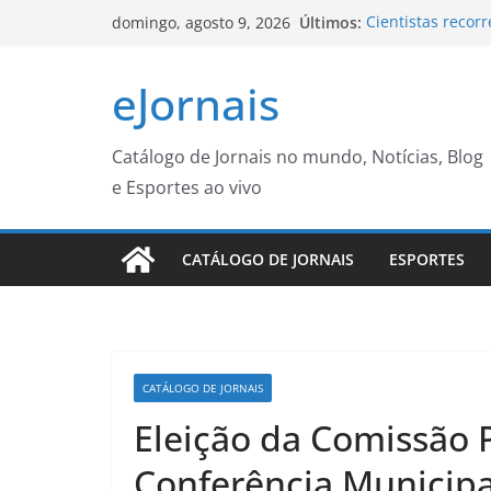
Pular
Últimos:
Cientistas recor
domingo, agosto 9, 2026
para
sobre furacões
Moraes nega ped
o
eJornais
Dia dos Pais
conteúdo
Paulistanos enfr
sarampo
Aos 96 anos, Fe
Catálogo de Jornais no mundo, Notícias, Blog
saúde e equipe r
e Esportes ao vivo
Batalha do Beco 
com o apoio da 
CATÁLOGO DE JORNAIS
ESPORTES
CATÁLOGO DE JORNAIS
Eleição da Comissão 
Conferência Municipa