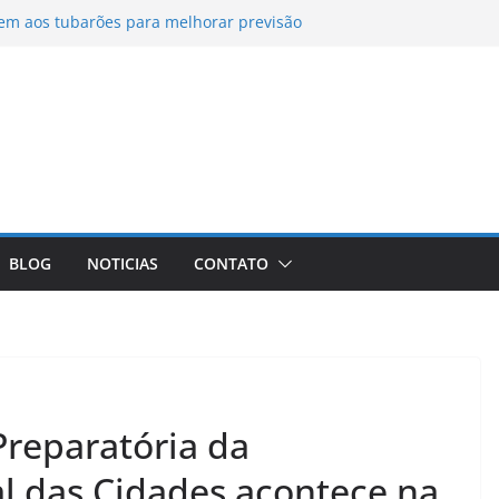
rem aos tubarões para melhorar previsão
ido para que Bolsonaro receba filhos no
entam filas para tomar vacina contra
rnanda Montenegro enfrenta problema de
evela diagnóstico
recebe Vulto MC e DJ Black neste sábado
Funjope
BLOG
NOTICIAS
CONTATO
Preparatória da
l das Cidades acontece na