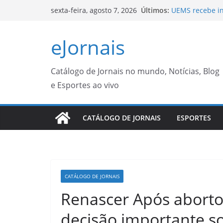
Pular
Últimos:
UEMS recebe in
sexta-feira, agosto 7, 2026
para
Português para
Projeto ligado
o
eJornais
internacional 
conteúdo
Funesp fecha p
CGNotícias
Candidatos do 
Catálogo de Jornais no mundo, Notícias, Blog
inscrição
e Esportes ao vivo
Prefeitura fech
esportivas e cu
CATÁLOGO DE JORNAIS
ESPORTES
CATÁLOGO DE JORNAIS
Renascer Após abort
decisão importante s