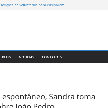
scrições de voluntários para ensinarem
 Migrantes Internacionais
 ao Neabi-IFSP é aprovado em chamada
Fapesp–NRF – IFSP
arceria com Federação de Futebol de MS –
Encceja 2026 podem consultar o cartão de
a ruas do Centro Histórico para atividades
lturais no fim de semana
BLOG
NOTICIAS
CONTATO
o espontâneo, Sandra toma
obre João Pedro