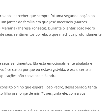
edro após perceber que sempre foi uma segunda opção no
 um jantar de família em que José Inocêncio (Marcos
 Mariana (Theresa Fonseca). Durante o jantar, João Pedro
 de seus sentimentos por ela, o que machuca profundamente
re seus sentimentos. Ela está emocionalmente abalada e
ocê se casou porque eu estava grávida, e era o certo a
s explicações não convencem Sandra.
onsigo o filho que espera. João Pedro, desesperado, tenta
so filho pra longe de mim?”, pergunta ele, com a voz
sonhou para sua filha, mas que para isso, ela precisa abrir