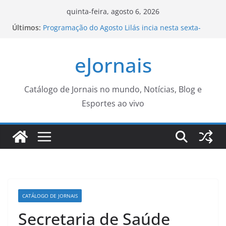
Pular
quinta-feira, agosto 6, 2026
para
Últimos:
Programação do Agosto Lilás incia nesta sexta-
o
feira (7) – CGNotícias
Prefeitura retoma ações educativas de trânsito em
conteúdo
eJornais
escolas após fim das férias – Agência de Notícias
Vira CG leva asfalto às Vilas Nogueira e Aimoré –
CGNotícias
Diagnóstico tardio dá poucas chances de cura do
Catálogo de Jornais no mundo, Notícias, Blog e
câncer de pulmão
Esportes ao vivo
Estudantes: ajudem a construir as regras das
entidades de representação estudantil do IFSP! –
IFSP
CATÁLOGO DE JORNAIS
Secretaria de Saúde