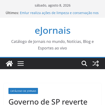
Pular
sábado, agosto 8, 2026
para
Últimos:
Emlur realiza ações de limpeza e conservação nos
o
cemitérios públicos para o Dia dos Pais
Agosto terá dois eclipses; saiba como assistir aos
conteúdo
eJornais
fenômenos
Zumba, Sabadinho Bom e Batalha do Beco
transformam o Centro Histórico em ponto de
encontro
Catálogo de Jornais no mundo, Notícias, Blog e
Lula quer mostrar a Trump números de queda do
Esportes ao vivo
desmatamento na Amazônia
Grande Muralha Verde restaura 1,66 milhão de
hectares
CATÁLOGO DE JORNAIS
Governo de SP reverte