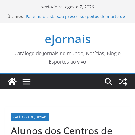
Pular
sexta-feira, agosto 7, 2026
para
Últimos:
Pai e madrasta são presos suspeitos de morte de
o
menino de 3 anos no TO
Sobrecarga doméstica expõe mulheres à
conteúdo
eJornais
violência, dizem especialistas
Capacitação e inovação para uma gestão pública
mais eficiente! – Prefeitura Estância Turística
Guaratinguetá
Catálogo de Jornais no mundo, Notícias, Blog e
Supercampeonato Veterano 2026 segue com oito
Esportes ao vivo
jogos neste sábado (8) – Agência de Notícias
Funsat encerra semana com 913 vagas
CATÁLOGO DE JORNAIS
Alunos dos Centros de