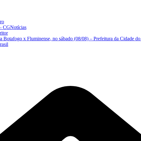
iro
 – CGNotícias
ritor
ra Botafogo x Fluminense, no sábado (08/08) – Prefeitura da Cidade do
asil