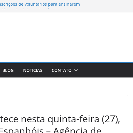
scrições de voluntários para ensinarem
 Migrantes Internacionais
 ao Neabi-IFSP é aprovado em chamada
Fapesp–NRF – IFSP
arceria com Federação de Futebol de MS –
Encceja 2026 podem consultar o cartão de
a ruas do Centro Histórico para atividades
ulturais no fim de semana
BLOG
NOTICIAS
CONTATO
tece nesta quinta-feira (27),
 Espanhóis – Agência de