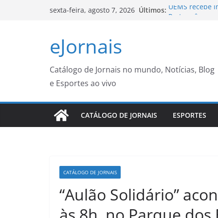
Pular
UEMS recebe in
Últimos:
sexta-feira, agosto 7, 2026
para
Português para
Projeto ligado
o
eJornais
internacional 
conteúdo
Funesp fecha p
CGNotícias
Candidatos do 
Catálogo de Jornais no mundo, Notícias, Blog
inscrição
e Esportes ao vivo
Prefeitura fech
esportivas e c
CATÁLOGO DE JORNAIS
ESPORTES
CATÁLOGO DE JORNAIS
“Aulão Solidário” acon
às 8h, no Parque dos