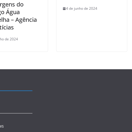
rgens do
4 de junho de 2024
go Água
lha – Agência
ícias
nho de 2024
ws