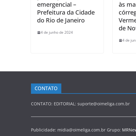
emergencial –
às ma
Prefeitura da Cidade
córre
do Rio de Janeiro
Verme
de Not
4 de junho de 2024
4 de ju
CONTATO
CONTATO: EDITORIAL: suporte@oimeliga.com.br
Publicidade: midia@oimeliga.com.br Grupo:
MRNe