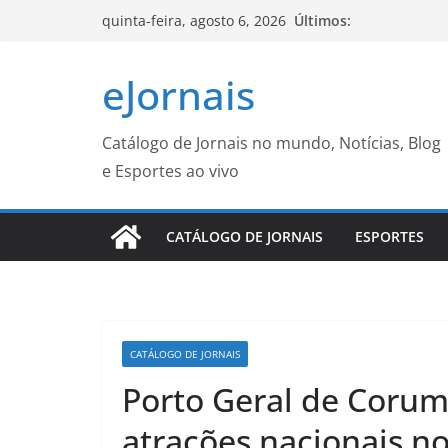
Pular
Últimos:
quinta-feira, agosto 6, 2026
para
o
eJornais
conteúdo
Catálogo de Jornais no mundo, Notícias, Blog
e Esportes ao vivo
CATÁLOGO DE JORNAIS
ESPORTES
CATÁLOGO DE JORNAIS
Porto Geral de Corum
atrações nacionais no