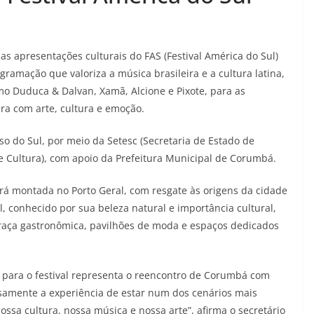
s apresentações culturais do FAS (Festival América do Sul)
ramação que valoriza a música brasileira e a cultura latina,
omo Duduca & Dalvan, Xamã, Alcione e Pixote, para as
ra com arte, cultura e emoção.
o do Sul, por meio da Setesc (Secretaria de Estado de
e Cultura), com apoio da Prefeitura Municipal de Corumbá.
será montada no Porto Geral, com resgate às origens da cidade
al, conhecido por sua beleza natural e importância cultural,
 praça gastronômica, pavilhões de moda e espaços dedicados
o para o festival representa o reencontro de Corumbá com
nsamente a experiência de estar num dos cenários mais
ssa cultura, nossa música e nossa arte”, afirma o secretário