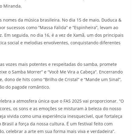
lo Miranda.
 nomes da música brasileira. No dia 15 de maio, Duduca &
por sucessos como “Massa Falida” e “Espinheira”, levam ao
z. Em seguida, no dia 16, é a vez de Xamã, um dos principais
ica social e melodias envolventes, conquistando diferentes
 das vozes mais potentes e respeitadas do samba, promete
eixe o Samba Morrer” e “Você Me Vira a Cabeça”. Encerrando
e, dono de hits como “Brilho de Cristal” e “Mande um Sinal”,
ção do pagode romântico.
ebra a atmosfera única que o FAS 2025 vai proporcionar. “O
cores, os sons e as emoções se misturam à beleza do nosso
ja vivida como uma experiência inesquecível, que fortaleça
Brasil a força da nossa cultura. É um festival feito com
o, celebrar a arte em sua forma mais viva e verdadeira”.