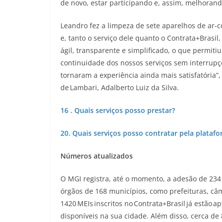
de novo, estar participando e, assim, melhorand
Leandro fez a limpeza de sete aparelhos de ar-
e, tanto o serviço dele quanto o Contrata+Brasil
ágil, transparente e simplificado, o que permit
continuidade dos nossos serviços sem interrupçõ
tornaram a experiência ainda mais satisfatória”
de Lambari, Adalberto Luiz da Silva.
16 . Quais serviços posso prestar?
20. Quais serviços posso contratar pela plataf
Números atualizados
O MGI registra, até o momento, a adesão de 234 
órgãos de 168 municípios, como prefeituras, câ
1420 MEIs inscritos no Contrata+Brasil já estão 
disponíveis na sua cidade. Além disso, cerca d