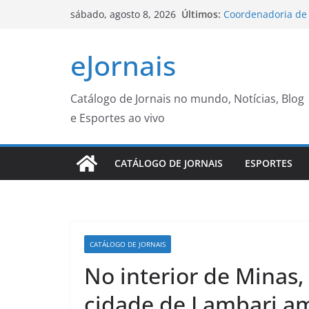
Pular
Últimos:
Coordenadoria de 
sábado, agosto 8, 2026
para
divulga datas das
de agosto – Agênci
o
eJornais
Qatar Airways lib
conteúdo
Avios, incluindo c
Prefeitura de Gua
previsão de ventos
Catálogo de Jornais no mundo, Notícias, Blog
agosto
e Esportes ao vivo
Subprefeitura da 
bicicletas abando
Cidade do Rio de J
CATÁLOGO DE JORNAIS
ESPORTES
PMs detêm motori
desentendimento n
CATÁLOGO DE JORNAIS
No interior de Mina
cidade de Lambari a