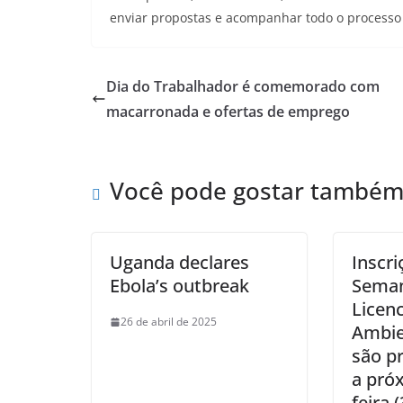
enviar propostas e acompanhar todo o processo d
Dia do Trabalhador é comemorado com
macarronada e ofertas de emprego
Você pode gostar també
Uganda declares
Inscri
Ebola’s outbreak
Sema
Licen
26 de abril de 2025
Ambien
são p
a pró
feira 