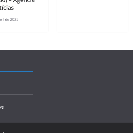
ícias
bril de 2025
ws