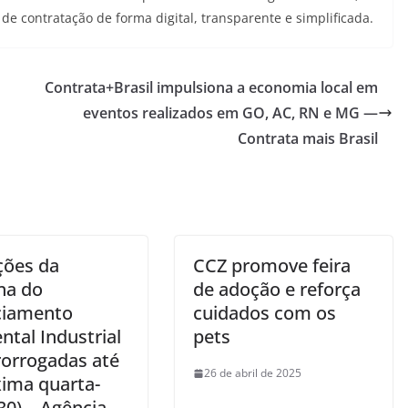
e contratação de forma digital, transparente e simplificada.
Contrata+Brasil impulsiona a economia local em
eventos realizados em GO, AC, RN e MG —
Contrata mais Brasil
m
ções da
CCZ promove feira
na do
de adoção e reforça
ciamento
cuidados com os
tal Industrial
pets
rorrogadas até
26 de abril de 2025
xima quarta-
(30) – Agência