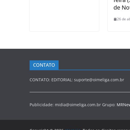
de Not
26 de a
CONTATO
CONTATO: EDITORIAL: suporte@oimeliga.com.br
Publicidade: midia@oimeliga.com.br Grupo:
MRNe