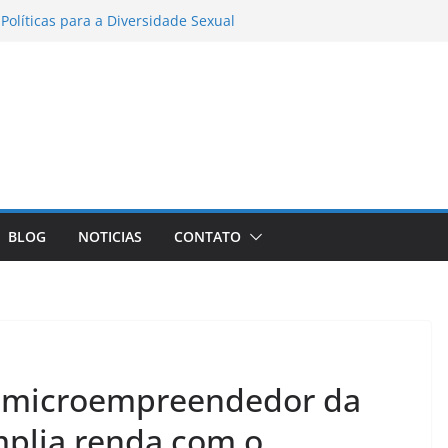
Políticas para a Diversidade Sexual
 reuniões do GADS e do GPH deste mês
a de Notícias
era até 25% de desconto em resgates com
lasse executiva
ratinguetá orienta população sobre
 fortes e chuva entre os dias 6 e 8 de
Zona Sul remove 40 carcaças de
nadas em Copacabana – Prefeitura da
aneiro
BLOG
NOTICIAS
CONTATO
sta de ônibus em SP após
o trânsito
s, microempreendedor da
mplia renda com o