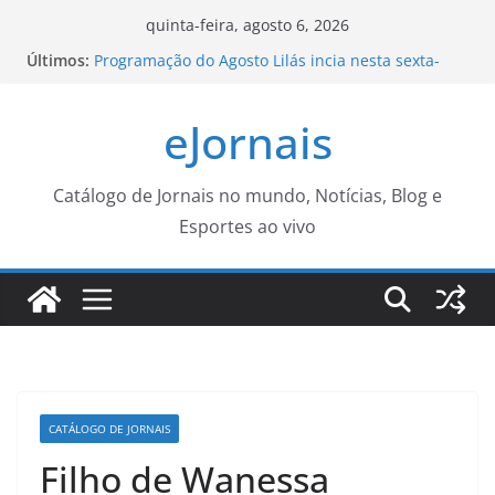
Pular
quinta-feira, agosto 6, 2026
para
Últimos:
Programação do Agosto Lilás incia nesta sexta-
o
feira (7) – CGNotícias
Prefeitura retoma ações educativas de trânsito em
conteúdo
eJornais
escolas após fim das férias – Agência de Notícias
Vira CG leva asfalto às Vilas Nogueira e Aimoré –
CGNotícias
Diagnóstico tardio dá poucas chances de cura do
Catálogo de Jornais no mundo, Notícias, Blog e
câncer de pulmão
Esportes ao vivo
Estudantes: ajudem a construir as regras das
entidades de representação estudantil do IFSP! –
IFSP
CATÁLOGO DE JORNAIS
Filho de Wanessa