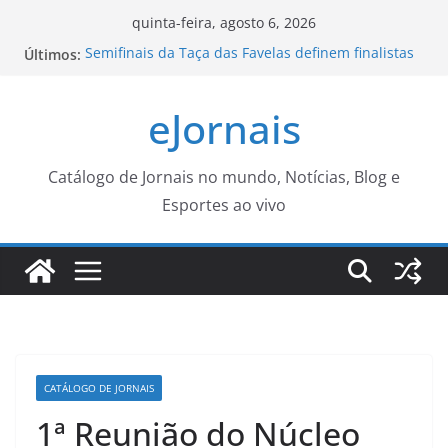
Pular
quinta-feira, agosto 6, 2026
para
Semifinais da Taça das Favelas definem finalistas
Últimos:
o
da etapa João Pessoa neste sábado
Sintea promove encontro sobre autismo,
conteúdo
eJornais
comunicação alternativa e inclusão em Sorocaba –
Agência de Notícias
Defesa Civil emite alerta para risco de vendaval –
CGNotícias
Catálogo de Jornais no mundo, Notícias, Blog e
Campo Grande registra recorde na balança
Esportes ao vivo
comercial – CGNotícias
endividamento das famílias sobe para 82%, mas
inadimplência cai
CATÁLOGO DE JORNAIS
1ª Reunião do Núcleo