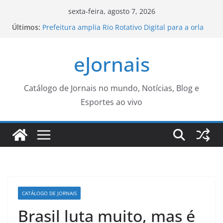
Pular
sexta-feira, agosto 7, 2026
para
Últimos:
Prefeitura amplia Rio Rotativo Digital para a orla
o
da Zona Sul – Prefeitura da Cidade do Rio de
Janeiro
conteúdo
eJornais
C6 Bank oferece até 1 milhão de pontos Átomos
para quem transferir investimentos; veja como
funciona a campanha
Cinema Pontos MIS | Programação de Agosto –
Catálogo de Jornais no mundo, Notícias, Blog e
Prefeitura Estância Turística Guaratinguetá
Esportes ao vivo
Capital tem 149 mil empresas ativas – CGNotícias
Lei amplia punição a crimes sexuais online contra
crianças; entenda
CATÁLOGO DE JORNAIS
Brasil luta muito, mas é