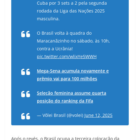
Cuba por 3 sets a 2 pela segunda
rodada da Liga das Nações 2025
masculina.
O Brasil volta à quadra do
Maracanãzinho no sábado, às 10h,
contra a Ucrânia!
pic.twitter.com/wlixYe5WWH
Mega-Sena acumula novamente e
prêmio vai para 100 milhões
Seleção feminina assume quarta
posição do ranking da Fifa
— Vôlei Brasil (@volei)
June 12, 2025
Após o revés, o Brasil ocupa a terceira colocação da