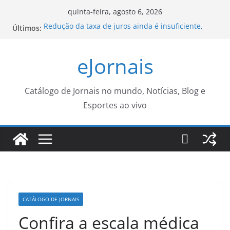
Pular
quinta-feira, agosto 6, 2026
para
Redução da taxa de juros ainda é insuficiente,
Últimos:
o
avaliam entidades
Lei garante frete mínimo no transporte de cargas;
conteúdo
eJornais
saiba o que muda
Ideb mostra avanço da educação básica no país
Cinema drive-in é atração no Parque das Águas
nos dias 15 e 16 de agosto – Agência de Notícias
Catálogo de Jornais no mundo, Notícias, Blog e
Grupo de Trabalho de revisão do PGD lançará
Esportes ao vivo
questionário de avaliação – IFSP
CATÁLOGO DE JORNAIS
Confira a escala médica